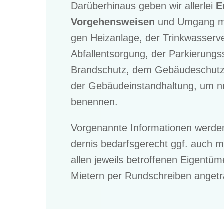
Darüber­hin­aus geben wir aller­lei
Em
Vorge­hens­wei­sen
und Umgang mit 
gen Heizan­lage, der Trink­was­ser­v
Abfall­ent­sor­gung, der Parkie­rungs­
Brand­schutz, dem Gebäu­de­schutz 
der Gebäu­de­instand­hal­tung, um n
benennen.
Vorge­nannte Infor­ma­tio­nen werde
der­nis bedarfs­ge­recht ggf. auch 
allen jeweils betrof­fe­nen Eigen­tü­
Mietern per Rundschrei­ben anget