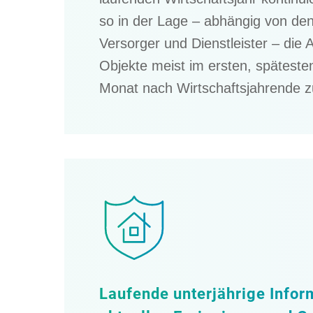
so in der Lage – abhän­gig von de
Versor­ger und Dienst­leis­ter – die
Objekte meist im ersten, spätes­te
Monat nach Wirtschafts­jah­rende zu
Laufende unter­jäh­rige Infor­