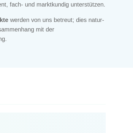
nt, fach- und markt­kun­dig unterstützen.
ekte
werden von uns betreut; dies natur­
sam­men­hang mit der
ng.