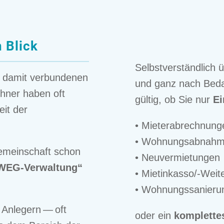
 Blick
Selbst­ver­ständ­lic
 damit verbun­de­nen
und ganz nach Bedarf
h­ner haben oft
gül­tig, ob Sie nur
Ei
eit der
• Mieter­ab­rech­nun­
• Wohnungs­ab­nah­
e­mein­schaft schon
• Neuver­mie­tun­gen
e WEG-Verwal­tung“
• Mietin­kas­so/-Weiter
• Wohnungs­sa­nie­ru
 Anlegern — oft
oder ein
komplet­te