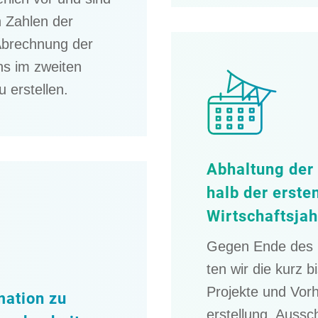
n Zahlen der
 Abrech­nung der
ns im zweiten
 erstellen.
Abhal­tung de
halb der erste
Wirtschaftsja
Gegen Ende des la
ten wir die kurz bis 
Projekte und Vor
ma­tion zu
erstel­lung, Aussc