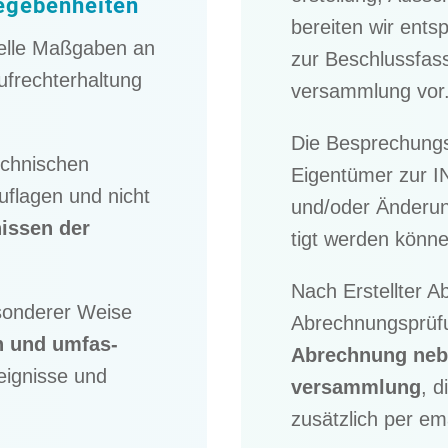
 Gegebenheiten
berei­ten wir ents
­elle Maßga­ben an
zur Beschluss­fas­
ufrecht­erhal­tung
ver­samm­lung vor
Die Bespre­chungs
echni­schen
Eigen­tü­mer zur 
Aufla­gen und nicht
und/​oder Änderun­
is­sen der
tigt werden könne
Nach Erstell­ter A
on­de­rer Weise
Abrech­nungs­prü­
h und umfas­
Abrech­nung nebs
eig­nisse und
ver­samm­lung
, d
zusätz­lich per ema