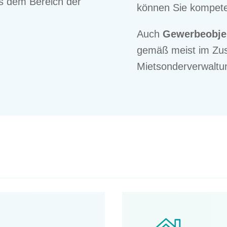
 dem Bereich der
können Sie kompe­te
Auch
Gewer­be­ob­j
ge­mäß meist im Zu
Mietsonderverwaltu