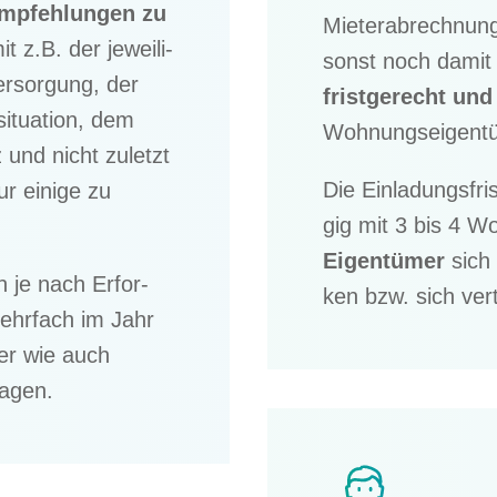
pfeh­lun­gen zu
Mieter­ab­rech­nun
z.B. der jewei­li­
sonst noch damit
er­sor­gung, der
frist­ge­recht und
si­tua­tion, dem
Wohnungs­ei­gen­
und nicht zuletzt
Die Einla­dungs­fr
ur einige zu
gig mit 3 bis 4 W
Eigen­tü­mer
sich
n je nach Erfor­
ken bzw. sich ver
mehrfach im Jahr
mer wie auch
ragen.