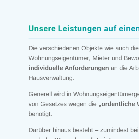
Unsere Leistun­gen auf einen
Die verschie­de­nen Objekte wie auch die
Wohnungs­ei­gen­tü­mer, Mieter und Bewo
indivi­du­elle Anfor­de­run­gen
an die Arb
Hausverwaltung.
Generell wird in Wohnungs­ei­gen­tü­mer­g
von Geset­zes wegen die
„ordent­li­ch
benötigt.
Darüber hinaus besteht – zumin­dest bei