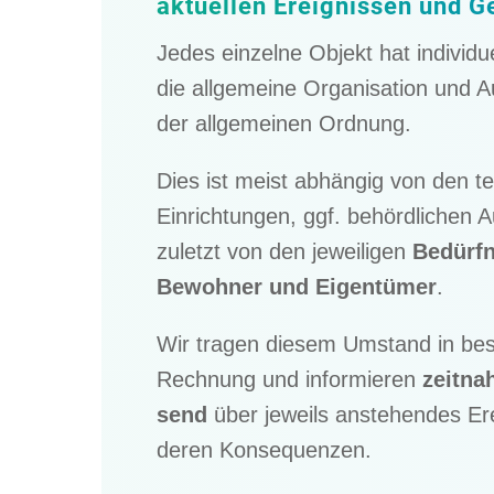
aktuel­len Ereig­nis­sen und
Jedes einzelne Objekt hat indivi­du
die allge­meine Organi­sa­tion und A
der allge­mei­nen Ordnung.
Dies ist meist abhän­gig von den t
Einrich­tun­gen, ggf. behörd­li­chen 
zuletzt von den jewei­li­gen
Bedürf­n
Bewoh­ner und Eigen­tü­mer
.
Wir tragen diesem Umstand in bes
Rechnung und infor­mie­ren
zeitna
send
über jeweils anste­hen­des Er
deren Konsequenzen.