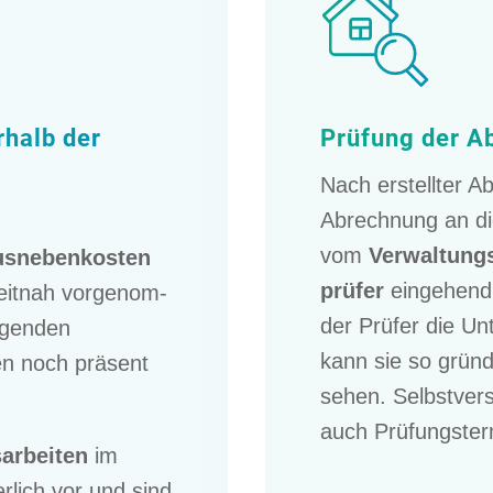
r­halb der
Prüfung der A
Nach erstell­ter 
Abrech­nung an di
vom
Verwal­tung
sne­ben­kos­ten
prü­fer
einge­hen
eitnah vorge­nom­
der Prüfer die Unt
­gen­den
kann sie so gründ
­ten noch präsent
sehen. Selbst­ver­
auch Prüfungs­ter
r­bei­ten
im
er­lich vor und sind