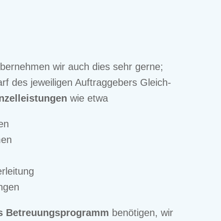
h überneh­men wir auch dies sehr gerne;
 des jewei­li­gen Auftrag­ge­bers Gleich­
nzel­leis­tun­gen
wie etwa
gen
men
­lei­tung
n­gen
s Betreu­ungs­pro­gramm
benöti­gen, wir