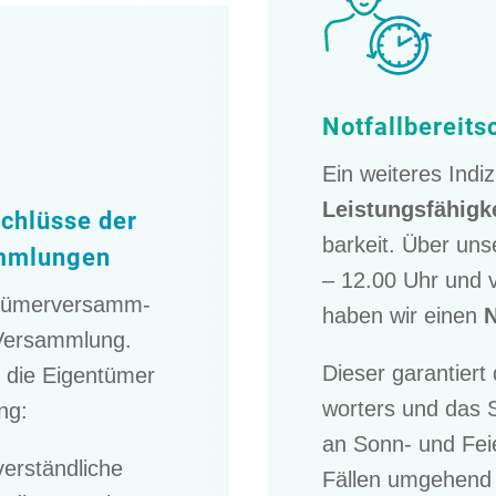
Notfall­be­reit­
Ein weite­res Indiz
Leistungs­fä­hig­k
chlüsse der
bar­keit. Über uns
mmlungen
– 12.00 Uhr und 
­tü­mer­ver­samm­
haben wir einen
N
 Versamm­lung.
Dieser garan­tier
 die Eigen­tü­mer
wor­ters und das 
ng:
an Sonn- und Feie
r­ständ­li­che
Fällen umgehend g