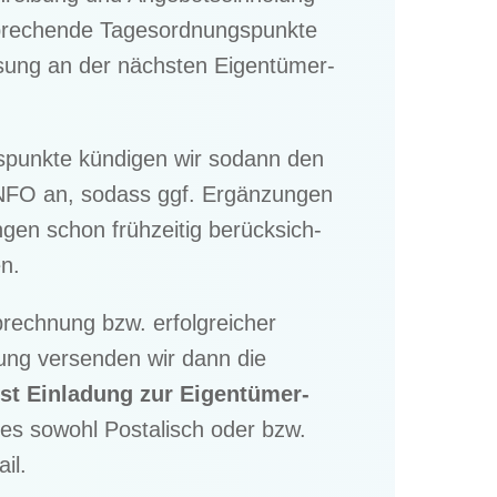
pre­chende Tages­ord­nungs­punkte
sung an der nächs­ten Eigen­tü­mer­
.
­punkte kündi­gen wir sodann den
INFO an, sodass ggf. Ergän­zun­gen
gen schon frühzei­tig berück­sich­
n.
brech­nung bzw. erfolg­rei­cher
fung versen­den wir dann die
t Einla­dung zur Eigen­tü­mer­
ies sowohl Posta­lisch oder bzw.
il.