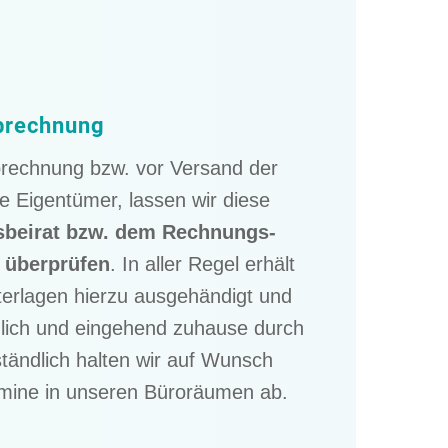
brechnung
Abrech­nung bzw. vor Versand der
e Eigen­tü­mer, lassen wir diese
s­bei­rat bzw. dem Rechnungs­
d
überprü­fen
. In aller Regel erhält
er­la­gen hierzu ausge­hän­digt und
­lich und einge­hend zuhause durch
ständ­lich halten wir auf Wunsch
­mine in unseren Büroräu­men ab.