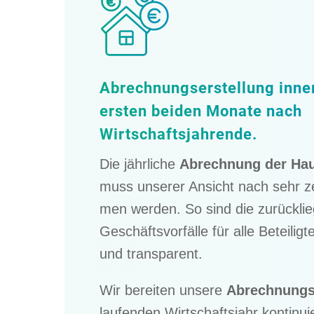
Abrech­nungs­er­stel­lung inne
ersten beiden Monate nach
Wirtschaftsjahrende.
Die jährli­che
Abrech­nung der Hau
muss unserer Ansicht nach sehr z
men werden. So sind die zurück­lie
Geschäfts­vor­fälle für alle Betei­lig
und transparent.
Wir berei­ten unsere
Abrech­nungs­a
laufen­den Wirtschafts­jahr konti­nu­i