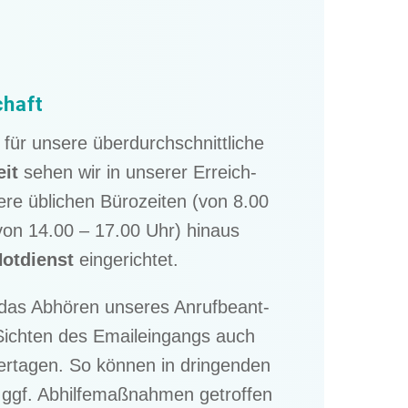
schaft
 für unsere überdurch­schnitt­li­che
eit
sehen wir in unserer Erreich­
ere üblichen Bürozei­ten (von 8.00
von 14.00 – 17.00 Uhr) hinaus
otdienst
eingerichtet.
t das Abhören unseres Anruf­be­ant­
Sichten des Email­ein­gangs auch
r­ta­gen. So können in dringen­den
gf. Abhil­fe­maß­nah­men getrof­fen