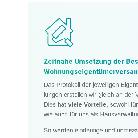
Zeitnahe Umset­zung der Bes
Wohnungseigentümerversa
Das Proto­koll der jewei­li­gen Eigen
lun­gen erstel­len wir gleich an der
Dies hat
viele Vorteile
, sowohl für
wie auch für uns als Hausverwaltu
So werden eindeu­tige und unmiss­ve