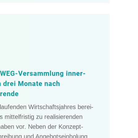
r WEG-Versamm­lung inner­
n drei Monate nach
hrende
ufen­den Wirtschafts­jah­res berei­
mittel­fris­tig zu reali­sie­ren­den
ha­ben vor. Neben der Konzept­
hrei­bung und Angebots­ein­ho­lung