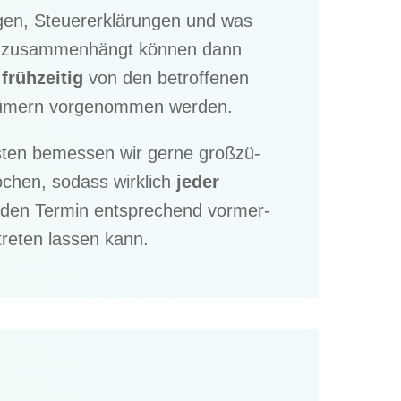
­gen, Steuer­erklä­run­gen und was
 zusam­men­hängt können dann
 frühzei­tig
von den betrof­fe­nen
tü­mern vorge­nom­men werden.
is­ten bemes­sen wir gerne großzü­
ochen, sodass wirklich
jeder
 den Termin entspre­chend vormer­
tre­ten lassen kann.